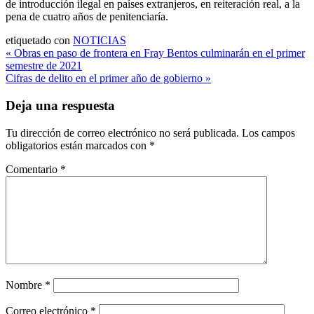
de introducción ilegal en países extranjeros, en reiteración real, a la
pena de cuatro años de penitenciaría.
etiquetado con
NOTICIAS
Navegación
« Obras en paso de frontera en Fray Bentos culminarán en el primer
semestre de 2021
de
Cifras de delito en el primer año de gobierno »
entradas
Deja una respuesta
Tu dirección de correo electrónico no será publicada.
Los campos
obligatorios están marcados con
*
Comentario
*
Nombre
*
Correo electrónico
*