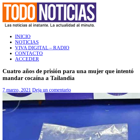
Saltar
al
contenido
TODO NOTICIAS
La noticia al instante. La actualidad al minuto
INICIO
NOTICIAS
VIVA DIGITAL – RADIO
CONTACTO
ACCEDER
Cuatro años de prisión para una mujer que intentó
mandar cocaína a Tailandia
7 marzo, 2021
Deja un comentario