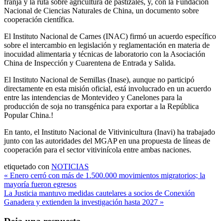
franja y la ruta sobre agricultura de pastizales, y, con la Fundación
Nacional de Ciencias Naturales de China, un documento sobre
cooperación científica.
El Instituto Nacional de Carnes (INAC) firmó un acuerdo específico
sobre el intercambio en legislación y reglamentación en materia de
inocuidad alimentaria y técnicas de laboratorio con la Asociación
China de Inspección y Cuarentena de Entrada y Salida.
El Instituto Nacional de Semillas (Inase), aunque no participó
directamente en esta misión oficial, está involucrado en un acuerdo
entre las intendencias de Montevideo y Canelones para la
producción de soja no transgénica para exportar a la República
Popular China.!
En tanto, el Instituto Nacional de Vitivinicultura (Inavi) ha trabajado
junto con las autoridades del MGAP en una propuesta de líneas de
cooperación para el sector vitivinícola entre ambas naciones.
etiquetado con
NOTICIAS
Navegación
« Enero cerró con más de 1.500.000 movimientos migratorios; la
mayoría fueron egresos
de
La Justicia mantuvo medidas cautelares a socios de Conexión
entradas
Ganadera y extienden la investigación hasta 2027 »