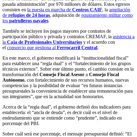
pasada administración” por 970 millones de dólares. Estos egresos
consisten en
la puesta en marcha de
Centros CAIF
, la
ampliación
de
refugios de 24 horas
, adquisición de
equipamiento militar como
los
patrulleros navales
.
También se incluyen los pagos mayores por contratos de
participación público y privada y contratos CREMAF, la
asistencia a
la
Caja de Profesionales Universitarios
y el acuerdo con
el
consorcio que gestiona al
Ferrocarril Central
.
En este marco, el gobierno modificará la “institucionalidad fiscal”
para establecer una “regla dual” y el “fortalecimiento de los grupos
técnicos externos”. Sobre este último punto, el cambio consiste en la
transformación del
Consejo Fiscal Asesor
a
Consejo Fiscal
Autónomo
, con fortalecimiento de sus recursos humanos, nuevas
competencias y la posibilidad de evaluar “en futuras instancias
presupuestales la conveniencia de establecer una remuneración para
sus integrantes”, que en la actualidad son honorarios.
Acerca de la “regla dual”, el gobierno definió dos indicadores para
establecerla: el “ancla de deuda”, es decir cuál es el nivel de
endeudamiento que se entiende como “prudente”, indicado en
porcentaje del PBI.
Sobre cuál será ese porcentaje, el mensaje presupuestal definió: “El