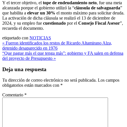
Y el tercer objetivo, el
tope de endeudamiento neto
, fue una meta
alcanzada porque el gobierno utilizó la “
cláusula de salvaguarda
”
que habilita a
elevar un 30%
el monto máximo para solicitar deuda.
La activación de dicha cláusula se realizó el 13 de diciembre de
2024, y su empleo fue
cuestionado
por el
Consejo Fiscal Asesor
”,
recuerda el documento.
etiquetado con
NOTICIAS
Navegación
« Fueron identificados los restos de Ricardo Altamirano Alza,
detenido desaparecido en 1976
de
“Que pague más el que tenga más”: gobierno y FA salen en defensa
entradas
del proyecto de Presupuesto »
Deja una respuesta
Tu dirección de correo electrónico no será publicada.
Los campos
obligatorios están marcados con
*
Comentario
*