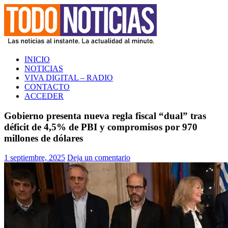
Saltar
al
contenido
TODO NOTICIAS
La noticia al instante. La actualidad al minuto
INICIO
NOTICIAS
VIVA DIGITAL – RADIO
CONTACTO
ACCEDER
Gobierno presenta nueva regla fiscal “dual” tras
déficit de 4,5% de PBI y compromisos por 970
millones de dólares
1 septiembre, 2025
Deja un comentario