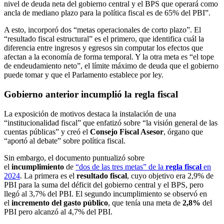
nivel de deuda neta del gobierno central y el BPS que operará como
ancla de mediano plazo para la política fiscal es de 65% del PBI”.
A esto, incorporó dos “metas operacionales de corto plazo”. El
“resultado fiscal estructural” es el primero, que identifica cuál la
diferencia entre ingresos y egresos sin computar los efectos que
afectan a la economía de forma temporal. Y la otra meta es “el tope
de endeudamiento neto”, el límite máximo de deuda que el gobierno
puede tomar y que el Parlamento establece por ley.
Gobierno anterior incumplió la regla fiscal
La exposición de motivos destaca la instalación de una
“institucionalidad fiscal” que enfatizó sobre “la visión general de las
cuentas públicas” y creó el
Consejo Fiscal Asesor
, órgano que
“aportó al debate” sobre política fiscal.
Sin embargo, el documento puntualizó sobre
el
incumplimiento
de
“dos de las tres metas” de la
regla fiscal
en
2024
. La primera es el
resultado fiscal
, cuyo objetivo era 2,9% de
PBI para la suma del déficit del gobierno central y el BPS, pero
llegó al 3,7% del PBI. El segundo incumplimiento se observó en
el
incremento del gasto público
, que tenía una meta de
2,8%
del
PBI pero alcanzó al 4,7% del PBI.