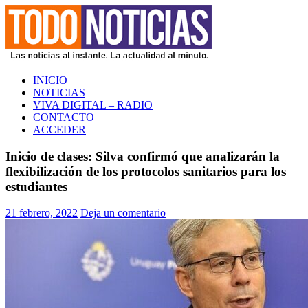
Saltar
al
contenido
TODO NOTICIAS
La noticia al instante. La actualidad al minuto
INICIO
NOTICIAS
VIVA DIGITAL – RADIO
CONTACTO
ACCEDER
Inicio de clases: Silva confirmó que analizarán la
flexibilización de los protocolos sanitarios para los
estudiantes
21 febrero, 2022
Deja un comentario