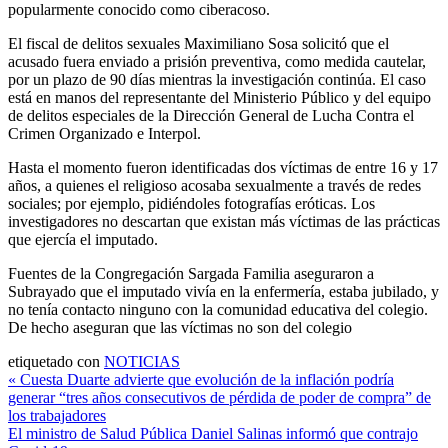
popularmente conocido como ciberacoso.
El fiscal de delitos sexuales Maximiliano Sosa solicitó que el
acusado fuera enviado a prisión preventiva, como medida cautelar,
por un plazo de 90 días mientras la investigación continúa. El caso
está en manos del representante del Ministerio Público y del equipo
de delitos especiales de la Dirección General de Lucha Contra el
Crimen Organizado e Interpol.
Hasta el momento fueron identificadas dos víctimas de entre 16 y 17
años, a quienes el religioso acosaba sexualmente a través de redes
sociales; por ejemplo, pidiéndoles fotografías eróticas. Los
investigadores no descartan que existan más víctimas de las prácticas
que ejercía el imputado.
Fuentes de la Congregación Sargada Familia aseguraron a
Subrayado que el imputado vivía en la enfermería, estaba jubilado, y
no tenía contacto ninguno con la comunidad educativa del colegio.
De hecho aseguran que las víctimas no son del colegio
etiquetado con
NOTICIAS
Navegación
« Cuesta Duarte advierte que evolución de la inflación podría
generar “tres años consecutivos de pérdida de poder de compra” de
de
los trabajadores
entradas
El ministro de Salud Pública Daniel Salinas informó que contrajo