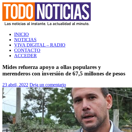
Saltar
al
contenido
TODO NOTICIAS
La noticia al instante. La actualidad al minuto
INICIO
NOTICIAS
VIVA DIGITAL – RADIO
CONTACTO
ACCEDER
Mides refuerza apoyo a ollas populares y
merenderos con inversión de 67,5 millones de pesos
23 abril, 2022
Deja un comentario