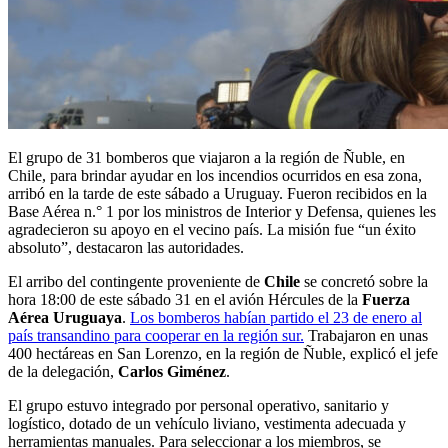
El grupo de 31 bomberos que viajaron a la región de Ñuble, en
Chile, para brindar ayudar en los incendios ocurridos en esa zona,
arribó en la tarde de este sábado a Uruguay. Fueron recibidos en la
Base Aérea n.° 1 por los ministros de Interior y Defensa, quienes les
agradecieron su apoyo en el vecino país. La misión fue “un éxito
absoluto”, destacaron las autoridades.
El arribo del contingente proveniente de
Chile
se concretó sobre la
hora 18:00 de este sábado 31 en el avión Hércules de la
Fuerza
Aérea Uruguaya
.
Los bomberos habían partido el 23 de enero al
país transandino para cooperar en la región sur.
Trabajaron en unas
400 hectáreas en San Lorenzo, en la región de Ñuble, explicó el jefe
de la delegación,
Carlos Giménez
.
El grupo estuvo integrado por personal operativo, sanitario y
logístico, dotado de un vehículo liviano, vestimenta adecuada y
herramientas manuales. Para seleccionar a los miembros, se