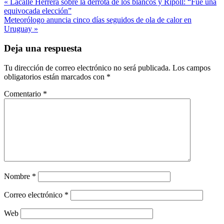
Navegación
« Lacalle Herrera sobre la derrota de los blancos y Ripoll: “Fue una
equivocada elección”
de
Meteorólogo anuncia cinco días seguidos de ola de calor en
entradas
Uruguay »
Deja una respuesta
Tu dirección de correo electrónico no será publicada.
Los campos
obligatorios están marcados con
*
Comentario
*
Nombre
*
Correo electrónico
*
Web